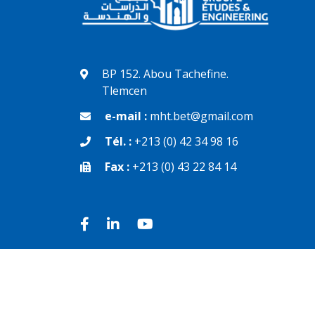
BP 152. Abou Tachefine.
Tlemcen
e-mail :
mht.bet@gmail.com
Tél. :
+213 (0) 42 34 98 16
Fax :
+213 (0) 43 22 84 14