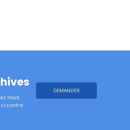
chives
DEMANDER
lez nous
ci-contre