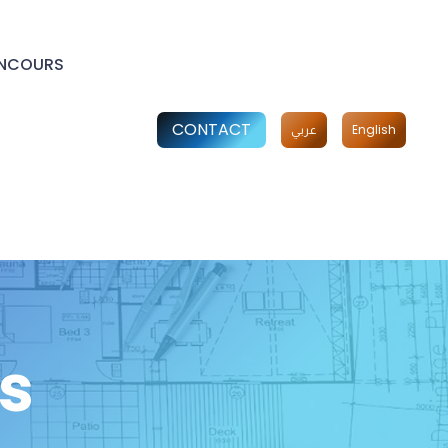
NCOURS
CONTACT
English
عربي
s